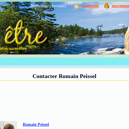
Bienvenu(e) Invité(e)
connexion
inscription
s et naturelles
Contacter Romain Peissel
Romain Peissel