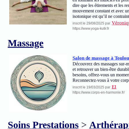
en tonifiant les muscles en pro
dire que les étirements et les r
mouvement constant et avec u
isotonique est qu’il ne contraint
Véroniq
inscrit le 29/08/2025 par
https://www.yoga-kutir.fr
Massage
Salon de massage à Toulou
Découvrez des massages sur-mesu
et retrouver un bien-être durab
besoins, offrez-vous un moment
Reconnectez-vous à votre corps 
EI
inscrit le 19/03/2025 par
https://www.corps-en-harmonie.fr/
Soins Prestations
>
Arthérap