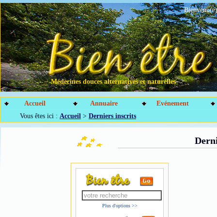
Bienvenu(e)
Médecines douces alternatives et naturelles
Accueil
Annuaire
Evénement
Vous êtes ici :
Accueil
>
Derniers inscrits
Derni
Plus d'options >>