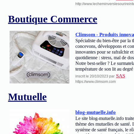
http://www.lecheminverslesourireint
Boutique Commerce
Climsom - Produits innovan
Spécialiste du bien-être par la
concevons, développons et co
innovantes pour se rafraîchir 
quotidienne : stress, mal de do
Notre best-seller ? Le surmatel
température de son lit au degré 
SAS
inscrit le 20/10/2023 par
https://www.climsom.com
Mutuelle
blog-mutuelle.info
Le site blog-mutuelle.info traite
thème des mutuelles de santé. I
système de santé français, le r