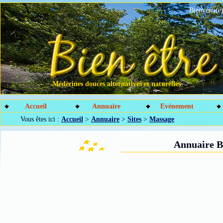
Bienvenu(e)
Médecines douces alternatives et naturelles
Accueil
Annuaire
Evénement
Vous êtes ici :
Accueil
>
Annuaire
>
Sites
>
Massage
Annuaire B