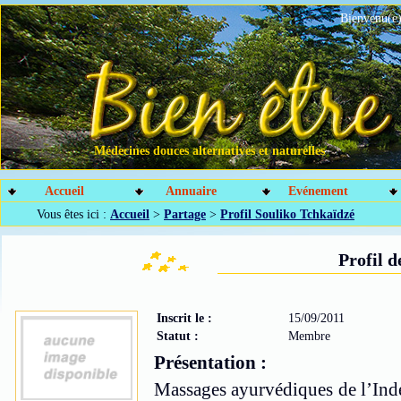
Bienvenu(e)
Médecines douces alternatives et naturelles
Accueil
Annuaire
Evénement
Vous êtes ici :
Accueil
>
Partage
>
Profil Souliko Tchkaïdzé
Profil 
Inscrit le :
15/09/2011
Statut :
Membre
Présentation :
Massages ayurvédiques de l’Inde 