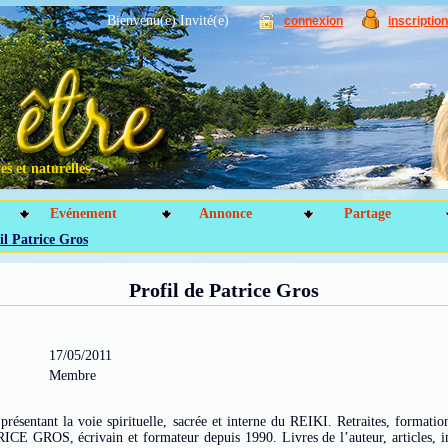
Bienvenu(e) Invité(e)
connexion
inscription
s et naturelles
Evénement
Annonce
Partage
il Patrice Gros
Profil de Patrice Gros
17/05/2011
Membre
présentant la voie spirituelle, sacrée et interne du REIKI. Retraites, formation
CE GROS, écrivain et formateur depuis 1990. Livres de l’auteur, articles, i