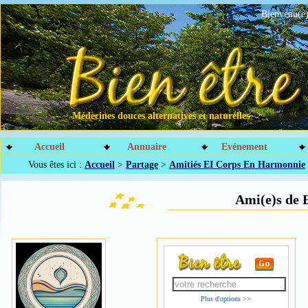
Bienvenu(e)
Médecines douces alternatives et naturelles
Accueil
Annuaire
Evénement
Vous êtes ici :
Accueil
>
Partage
>
Amitiés EI Corps En Harmonnie
Ami(e)s de
Plus d'options >>