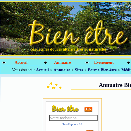
Bienvenu(e)
Médecines douces alternatives et naturelles
Accueil
Annuaire
Evénement
Vous êtes ici :
Accueil
>
Annuaire
>
Sites
>
Forme Bien-être
>
Médi
Annuaire Bie
Plus d'options >>