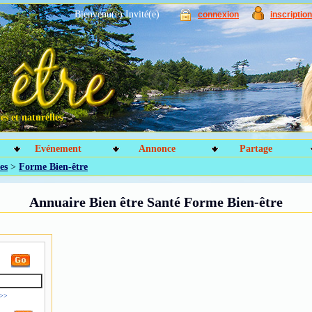
Bienvenu(e) Invité(e)
connexion
inscription
s et naturelles
Evénement
Annonce
Partage
es
>
Forme Bien-être
Annuaire Bien être Santé Forme Bien-être
 >>