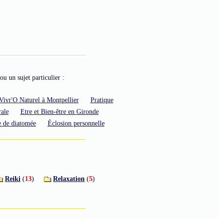
ou un sujet particulier :
Vivr'O Naturel à Montpellier
Pratique
ale
Etre et Bien-être en Gironde
e de diatomée
Éclosion personnelle
Reiki
(
13
)
Relaxation
(
5
)