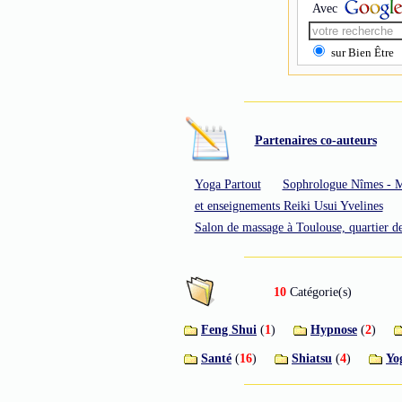
Avec
sur Bien Être
Partenaires co-auteurs
Yoga Partout
Sophrologue Nîmes - M
et enseignements Reiki Usui Yvelines
Salon de massage à Toulouse, quartier 
10
Catégorie(s)
Feng Shui
(
1
)
Hypnose
(
2
)
Santé
(
16
)
Shiatsu
(
4
)
Yo