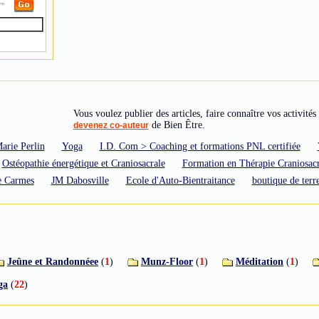
Vous voulez publier des articles, faire connaître vos activités 
de Bien Être.
devenez co-auteur
arie Perlin
Yoga
I.D. Com > Coaching et formations PNL certifiée
Ostéopathie énergétique et Craniosacrale
Formation en Thérapie Craniosacr
de Carmes
JM Dabosville
Ecole d'Auto-Bientraitance
boutique de terr
Jeûne et Randonnéee
(
1
)
Munz-Floor
(
1
)
Méditation
(
1
)
ga
(
22
)