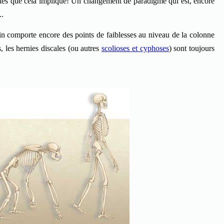
tes que cela implique! Un changement de paradigme qui est, encore
..
in comporte encore des points de faiblesses au niveau de la colonne
s, les hernies discales (ou autres
scolioses et cyphoses
) sont toujours