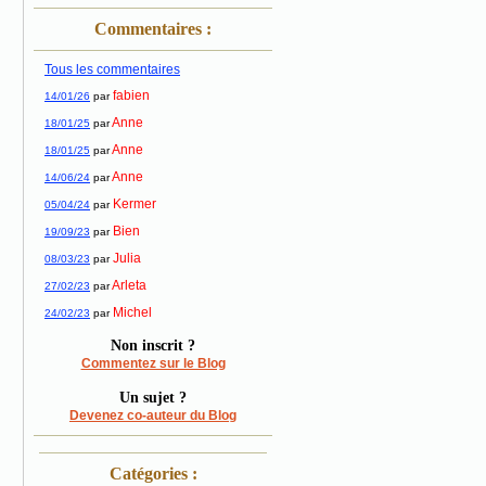
Commentaires :
Tous les commentaires
fabien
14/01/26
par
Anne
18/01/25
par
Anne
18/01/25
par
Anne
14/06/24
par
Kermer
05/04/24
par
Bien
19/09/23
par
Julia
08/03/23
par
Arleta
27/02/23
par
Michel
24/02/23
par
Non inscrit ?
Commentez sur le Blog
Un sujet ?
Devenez co-auteur du Blog
Catégories :