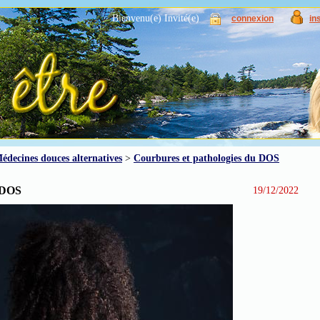
Bienvenu(e) Invité(e)
connexion
in
édecines douces alternatives
>
Courbures et pathologies du DOS
 DOS
19/12/2022