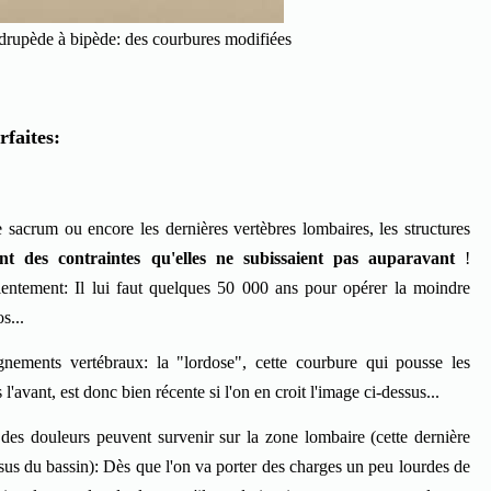
rupède à bipède: des courbures modifiées
rfaites:
e sacrum ou encore les dernières vertèbres lombaires, les structures
ent des contraintes qu'elles ne subissaient pas auparavant
!
 lentement: Il lui faut quelques 50 000 ans pour opérer la moindre
s...
nements vertébraux: la "lordose", cette courbure qui pousse les
l'avant, est donc bien récente si l'on en croit l'image ci-dessus...
des douleurs peuvent survenir sur la zone lombaire (cette dernière
ssus du bassin): Dès que l'on va porter des charges un peu lourdes de