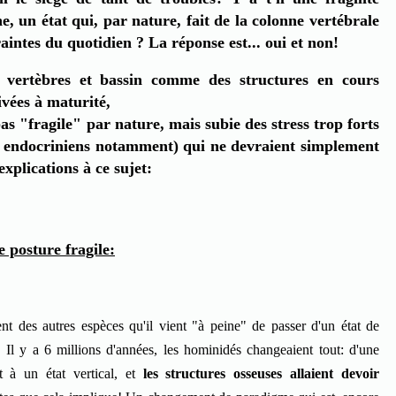
e, un état qui, par nature, fait de la colonne vertébrale
aintes du quotidien ? La réponse est... oui et non!
s vertèbres et bassin comme des structures en cours
ivées à maturité,
as "fragile" par nature, mais subie des stress trop forts
u endocriniens notamment) qui ne devraient simplement
explications à ce sujet:
 posture fragile:
ent des autres espèces qu'il vient "à peine" de passer d'un état de
 Il y a 6 millions d'années, les hominidés changeaient tout: d'une
nt à un état vertical, et
les structures osseuses allaient devoir