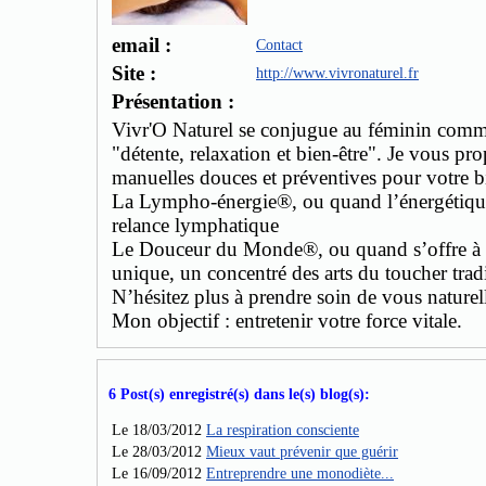
email :
Contact
Site :
http://www.vivronaturel.fr
Présentation :
Vivr'O Naturel se conjugue au féminin comme
"détente, relaxation et bien-être". Je vous p
manuelles douces et préventives pour votre bi
La Lympho-énergie®, ou quand l’énergétique c
relance lymphatique
Le Douceur du Monde®, ou quand s’offre à v
unique, un concentré des arts du toucher trad
N’hésitez plus à prendre soin de vous nature
Mon objectif : entretenir votre force vitale.
6 Post(s) enregistré(s) dans le(s) blog(s):
Le 18/03/2012
La respiration consciente
Le 28/03/2012
Mieux vaut prévenir que guérir
Le 16/09/2012
Entreprendre une monodiète...