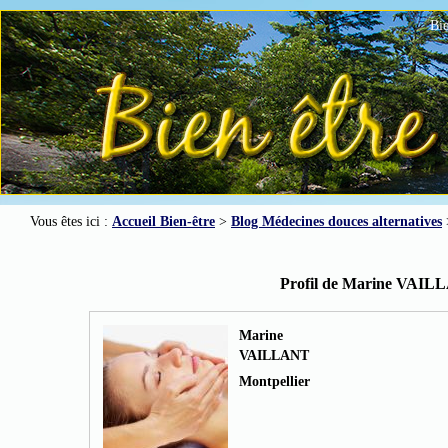
Bie
Vous êtes ici :
Accueil Bien-être
>
Blog Médecines douces alternatives
Profil de Marine VAI
Marine
VAILLANT
Montpellier