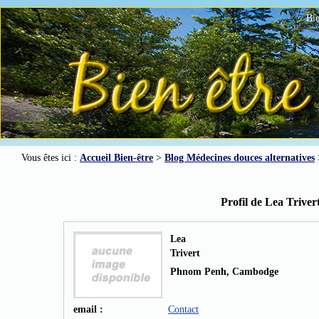
Bie
Vous êtes ici :
Accueil Bien-être
>
Blog Médecines douces alternatives
Profil de Lea Triver
Lea
Trivert
Phnom Penh, Cambodge
email :
Contact