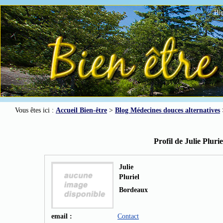
Bie
Vous êtes ici :
Accueil Bien-être
>
Blog Médecines douces alternatives
Profil de Julie Plurie
Julie
Pluriel
Bordeaux
email :
Contact